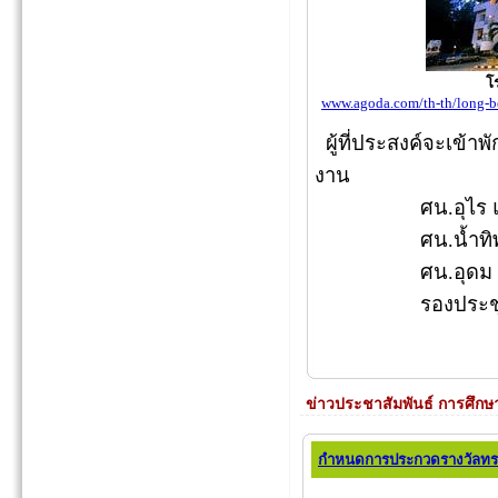
โ
www.agoda.com/th-th/long-be
ผู้ที่ประสงค์จะเข้าพ
งาน
ศน.อุไร แจ่มจ
ศน.น้ำทิพย์ เพ
ศน.อุดม เทศ
รองประชุม แรง
ข่าวประชาสัมพันธ์ การศึกษ
กำหนดการประกวดรางวัลทรง