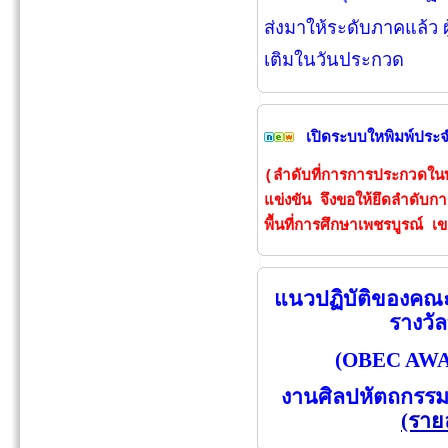
ส่งมาให้ระดับภาคแล้ว ผ
เติมในวันประกวด
เปิดระบบใหพิมพ์ประจำ
(ลำดับที่การการประกวดใน
แข่งขัน จึงขอให้ยึดลำดั
พื้นที่การศึกษาเพชรบูรณ์ เ
แนวปฏิบัติของคณ
รางวั
(OBEC AW
งานศิลปหัตถกรรมนั
(ราย